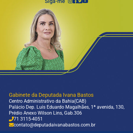
Siga-me
Gabinete da Deputada Ivana Bastos
Centro Administrativo da Bahia(CAB)
Palácio Dep. Luís Eduardo Magalhães, 1ª avenida, 130,
Prédio Anexo Wilson Lins, Gab.306
71 3115-4051
contato@deputadaivanabastos.com.br