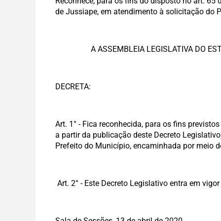
Reconhece, para os fins do disposto no art. 65
de Jussiape, em atendimento à solicitação do P
A ASSEMBLEIA LEGISLATIVA DO ESTA
DECRETA:
Art. 1° - Fica reconhecida, para os fins previst
a partir da publicação deste Decreto Legislati
Prefeito do Município, encaminhada por meio d
Art. 2° - Este Decreto Legislativo entra em vigo
Sala de Sessões, 13 de abril de 2020.