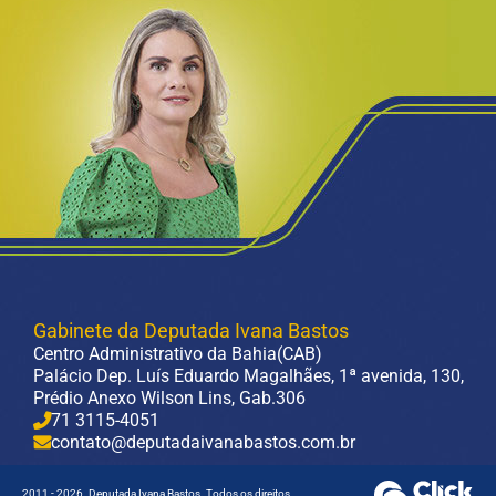
Gabinete da Deputada Ivana Bastos
Centro Administrativo da Bahia(CAB)
Palácio Dep. Luís Eduardo Magalhães, 1ª avenida, 130,
Prédio Anexo Wilson Lins, Gab.306
71 3115-4051
contato@deputadaivanabastos.com.br
2011 - 2026. Deputada Ivana Bastos.
Todos os direitos