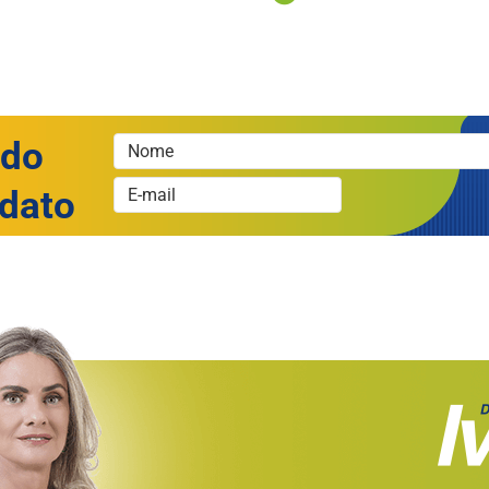
 do
dato